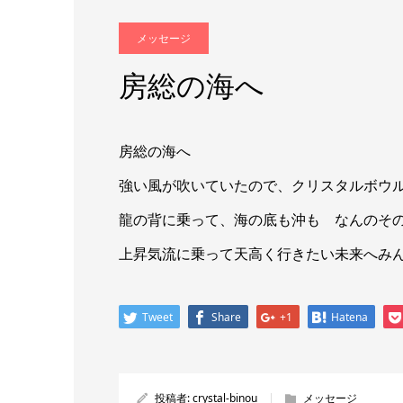
メッセージ
房総の海へ
房総の海へ
強い風が吹いていたので、クリスタルボウ
龍の背に乗って、海の底も沖も なんのそ
上昇気流に乗って天高く行きたい未来へみ
Tweet
Share
+1
Hatena
投稿者:
crystal-binou
メッセージ