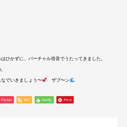
ルはひかずに、バーチャル倍音でうたってきました。
の。
んなでいきましょう〜
ザブ〜ン
Pocket
RSS
feedly
Pin it