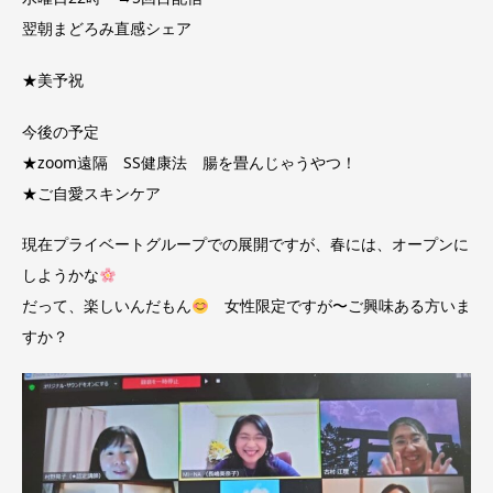
翌朝まどろみ直感シェア
★美予祝
今後の予定
★zoom遠隔 SS健康法 腸を畳んじゃうやつ！
★ご自愛スキンケア
現在プライベートグループでの展開ですが、春には、オープンに
しようかな
だって、楽しいんだもん
女性限定ですが〜ご興味ある方いま
すか？