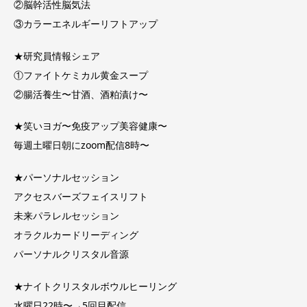
②脳幹活性脳気法
③カラーエネルギーリフトアップ
★研究員情報シェア
①ファイトケミカル黄金スープ
②腸活養生〜甘酒、酒粕漬け〜
★笑いヨガ〜免疫アップ美容健康〜
毎週土曜日朝にzoom配信8時〜
★パーソナルセッション
アクセスバーズフェイスリフト
未来パラレルセッション
オラクルカードリーディング
パーソナルクリスタル音源
★ナイトクリスタルボウルヒーリング
水曜日22時〜→5回目配信