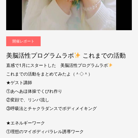
開催レポート
美脳活性プログラムラボ
これまでの活動
直感で1月にスタートした 美脳活性プログラムラボ
これまでの活動をまとめてみたよ（＾◇＾）
★ゲスト講師
①あへあほ体操でくびれ作り
②変顔で、リンパ流し
③呼吸法とチャクラダンスでボディメイキング
★エネルギーワーク
①理想のマイボディパラレル誘導ワーク